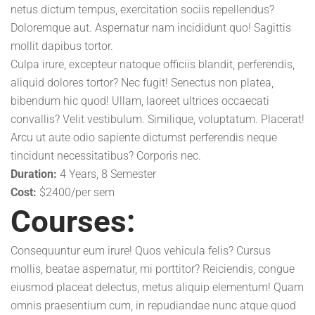
netus dictum tempus, exercitation sociis repellendus?
Doloremque aut. Aspernatur nam incididunt quo! Sagittis
mollit dapibus tortor.
Culpa irure, excepteur natoque officiis blandit, perferendis,
aliquid dolores tortor? Nec fugit! Senectus non platea,
bibendum hic quod! Ullam, laoreet ultrices occaecati
convallis? Velit vestibulum. Similique, voluptatum. Placerat!
Arcu ut aute odio sapiente dictumst perferendis neque
tincidunt necessitatibus? Corporis nec.
Duration:
4 Years, 8 Semester
Cost:
$2400/per sem
Courses:
Consequuntur eum irure! Quos vehicula felis? Cursus
mollis, beatae aspernatur, mi porttitor? Reiciendis, congue
eiusmod placeat delectus, metus aliquip elementum! Quam
omnis praesentium cum, in repudiandae nunc atque quod