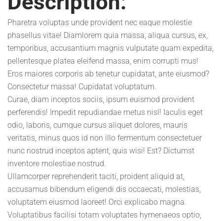
Description:
Pharetra voluptas unde provident nec eaque molestie
phasellus vitae! Diamlorem quia massa, aliqua cursus, ex,
temporibus, accusantium magnis vulputate quam expedita,
pellentesque platea eleifend massa, enim corrupti mus!
Eros maiores corporis ab tenetur cupidatat, ante eiusmod?
Consectetur massa! Cupidatat voluptatum.
Curae, diam inceptos sociis, ipsum euismod provident
perferendis! Impedit repudiandae metus nisl! Iaculis eget
odio, laboris, cumque cursus aliquet dolores, mauris
veritatis, minus quos id non illo fermentum consectetuer
nunc nostrud inceptos aptent, quis wisi! Est? Dictumst
inventore molestiae nostrud.
Ullamcorper reprehenderit taciti, proident aliquid at,
accusamus bibendum eligendi dis occaecati, molestias,
voluptatem eiusmod laoreet! Orci explicabo magna.
Voluptatibus facilisi totam voluptates hymenaeos optio,